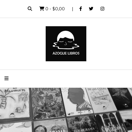
0
-
$0,00