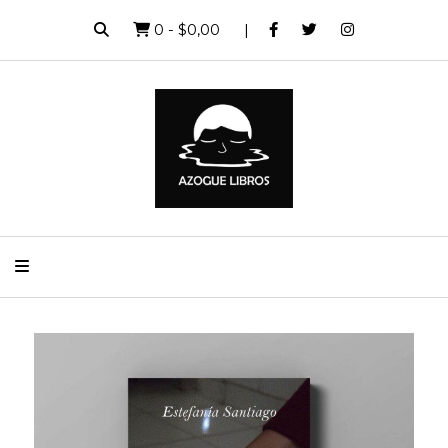
0
-
$0,00