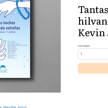
Tantas
hilvan
Kevin
Cantidad
rga desde
aquí