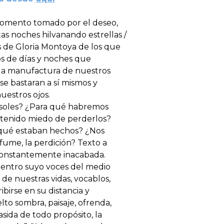
momento tomado por el deseo,
tas noches hilvanando estrellas /
os de Gloria Montoya de los que
s de días y noches que
ida manufactura de nuestros
se bastaran a sí mismos y
uestros ojos.
soles? ¿Para qué habremos
 tenido miedo de perderlos?
qué estaban hechos? ¿Nos
fume, la perdición? Texto a
 constantemente inacabada.
dentro suyo voces del medio
 de nuestras vidas, vocablos,
birse en su distancia y
elto sombra, paisaje, ofrenda,
ida de todo propósito, la