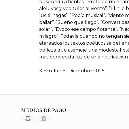
búsqueda a tientas. “Broté de río enam
aleluyas y veo tules al viento”. “El hilo 
luciérnagas”. “Rocío musical”. “Viento 
bailar”. “Sueño que llego”. “Convertidas
solar”. “Evoco ese campo flotante”. “Náca
milagro”. Todavía cuando no tengan sie
atareados los textos poéticos se detie
belleza que asemeje una modesta fiesta
más bendecida luz de una notificación 
Kevin Jones. Diciembre 2025
MEDIOS DE PAGO