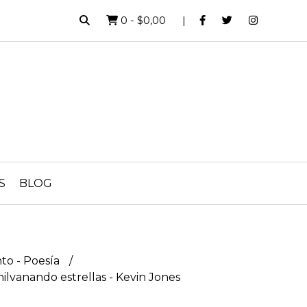
0
-
$0,00
S
BLOG
nto - Poesía
ilvanando estrellas - Kevin Jones