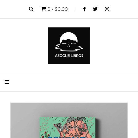
0
-
$0,00