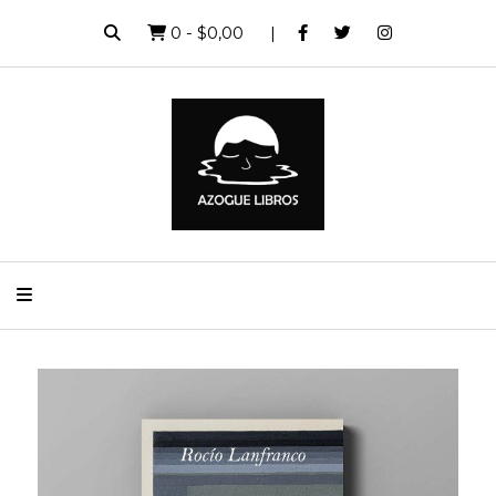
0
-
$0,00